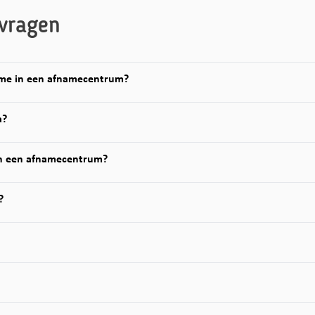
vragen
ame in een afnamecentrum?
a?
n een afnamecentrum?
?