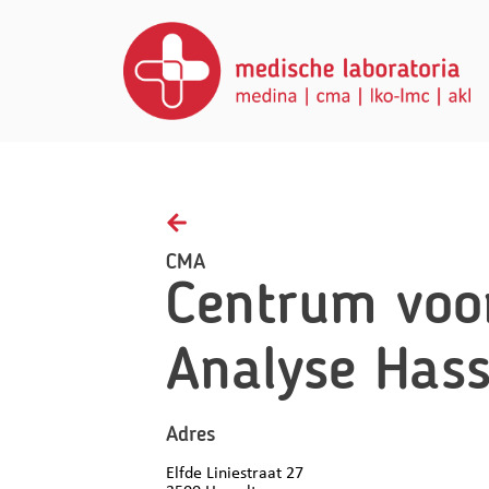
Home
Afnamerichtlijnen
Gezondheidsinzichten
CMA
Centrum voo
FAQ
Contact
Analyse Hass
NL
Adres
Elfde Liniestraat 27