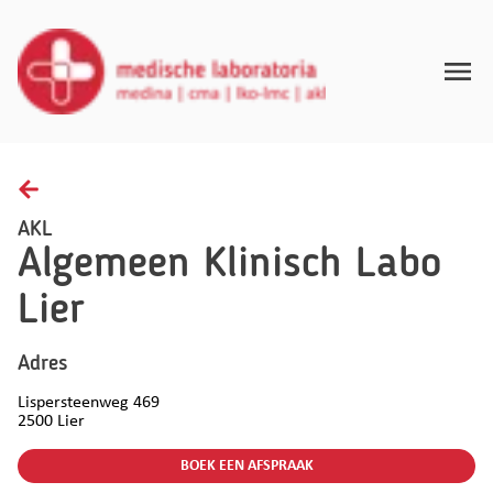
Toggle
Home
Afnamerichtlijnen
AKL
Algemeen Klinisch Labo
Gezondheidsinzichten
Lier
FAQ
Contact
Adres
Lispersteenweg 469
NL
2500
Lier
BOEK EEN AFSPRAAK