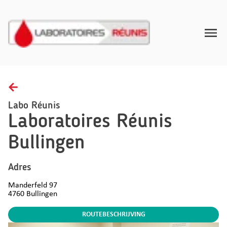
Toggle
Home
Afnamerichtlijnen
Labo Réunis
Laboratoires Réunis
Gezondheidsinzichten
Bullingen
FAQ
Contact
Adres
Manderfeld 97
NL
4760
Bullingen
ROUTEBESCHRIJVING