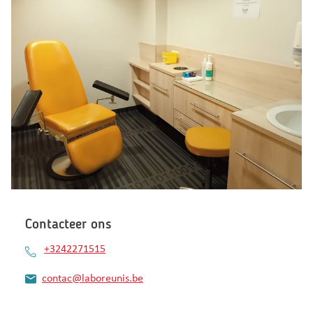
Contacteer ons
+3242271515
contac@laboreunis.be