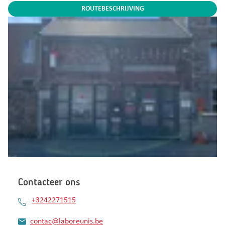
ROUTEBESCHRIJVING
Contacteer ons
+3242271515
contac@laboreunis.be