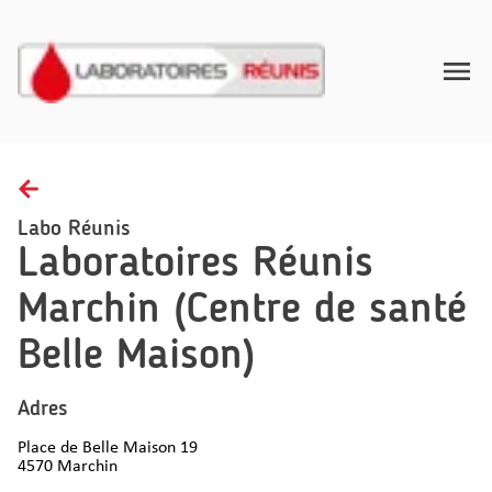
Toggle
Home
Afnamerichtlijnen
Labo Réunis
Laboratoires Réunis
Gezondheidsinzichten
Marchin (Centre de santé
FAQ
Belle Maison)
Contact
NL
Adres
Place de Belle Maison 19
4570
Marchin