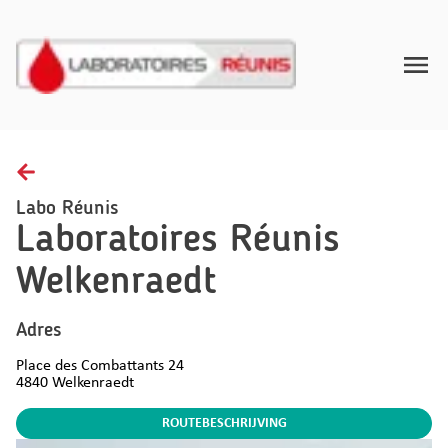
Toggle
Home
Afnamerichtlijnen
Labo Réunis
Laboratoires Réunis
Gezondheidsinzichten
Welkenraedt
FAQ
Contact
Adres
Place des Combattants 24
NL
4840
Welkenraedt
ROUTEBESCHRIJVING