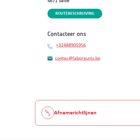
4671
Saive
ROUTEBESCHRIJVING
Contacteer ons
+32488905956
contac@laboreunis.be
Afnamerichtlijnen