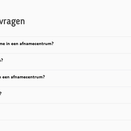
vragen
ame in een afnamecentrum?
a?
n een afnamecentrum?
?