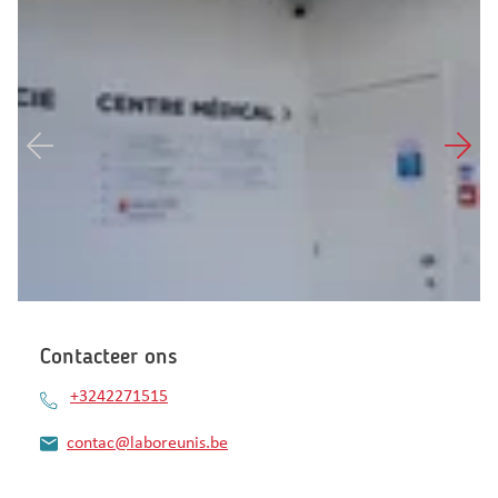
Contacteer ons
+3242271515
contac@laboreunis.be