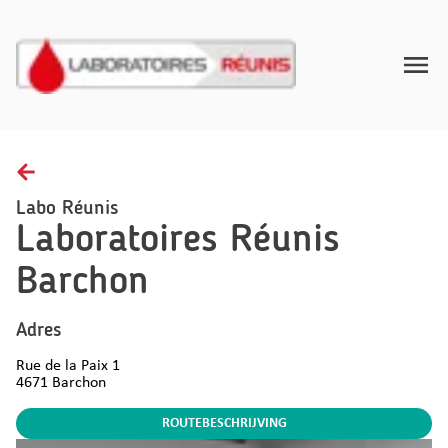
Toggle
Home
Afnamerichtlijnen
Labo Réunis
Laboratoires Réunis
Gezondheidsinzichten
Barchon
FAQ
Contact
Adres
Rue de la Paix 1
NL
4671
Barchon
ROUTEBESCHRIJVING