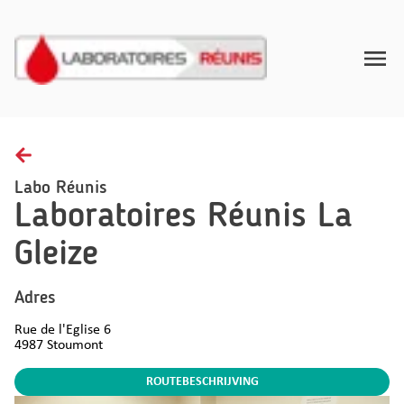
Toggle
Home
Afnamerichtlijnen
Labo Réunis
Laboratoires Réunis La
Gezondheidsinzichten
Gleize
FAQ
Contact
Adres
Rue de l'Eglise 6
NL
4987
Stoumont
ROUTEBESCHRIJVING