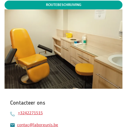
ROUTEBESCHRIJVING
Contacteer ons
+3242271515
contac@laboreunis.be