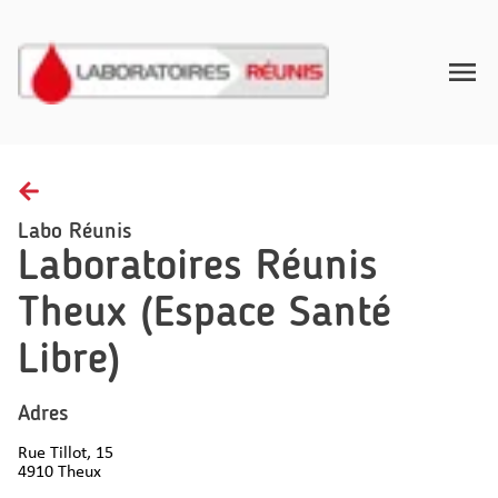
Toggle
Home
Afnamerichtlijnen
Labo Réunis
Laboratoires Réunis
Gezondheidsinzichten
Theux (Espace Santé
FAQ
Libre)
Contact
NL
Adres
Rue Tillot, 15
4910
Theux