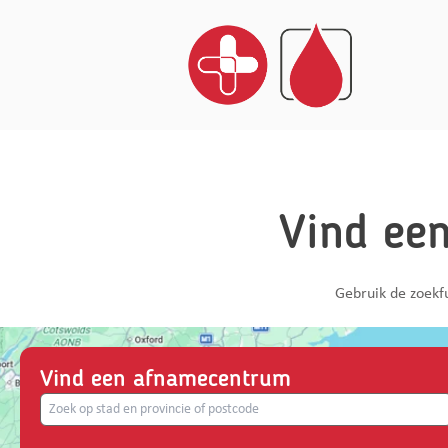
Home
Afnamerichtlijnen
Vind ee
Gezondheidsinzichten
FAQ
Gebruik de zoekfu
Contact
NL
Vind een afnamecentrum