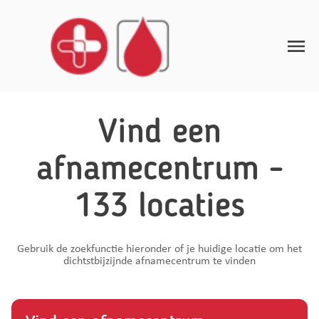
Toggle
Home
Vind een
Afnamerichtlijnen
afnamecentrum -
Gezondheidsinzichten
133 locaties
FAQ
Contact
Gebruik de zoekfunctie hieronder of je huidige locatie om het
dichtstbijzijnde afnamecentrum te vinden
NL